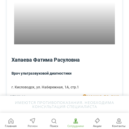
Хапаева Фатима Расуловна
Врач ультразвуковой диагностики
г. Кисловодск, ул. Набережная, 1А, стр.1
МОЖНО ПО ДМС
СТАЖ 11
ИМЕЮТСЯ ПРОТИВОПОКАЗАНИЯ. НЕОБХОДИМА
КОНСУЛЬТАЦИЯ СПЕЦИАЛИСТА
Запись онлайн
Главная
Регион
Поиск
Сотрудники
Акции
Контакты