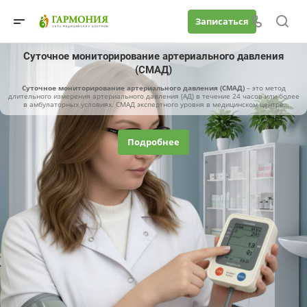
Записаться
Суточное мониторирование артериального давления
(СМАД)
Суточное мониторирование артериального давления (СМАД)
– это метод
длительного измерения артериального давления (АД) в течение 24 часов или более
в амбулаторных условиях. СМАД экспертного уровня в медицинском центре
«Гармония».
Подробнее