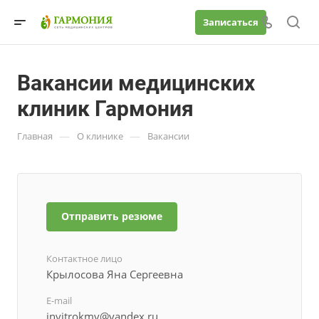
Записаться
Вакансии медицинских
клиник Гармония
—
—
Главная
О клинике
Вакансии
Отправить резюме
Контактное лицо
Крылосова Яна Сергеевна
E-mail
invitrokmv@yandex.ru