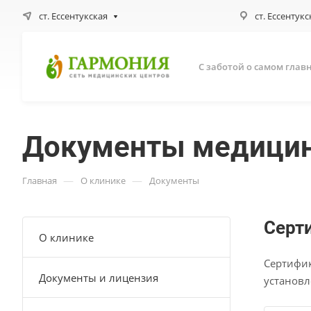
ст. Ессентукская
ст. Ессентукс
С заботой о самом глав
Документы медицин
—
—
Главная
О клинике
Документы
Серт
О клинике
Сертифик
Документы и лицензия
установл