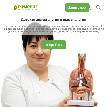
Записаться
Детская аллергология и иммунология
Беспокоят высыпания, зуд или частые проявления аллергии у вашего ребенка? В
нашей сети клиник квалифицированные детские аллергологи проведут комплексную
диагностику и подберут эффективную, индивидуальную программу лечения,
направленную на снижение симптомов и улучшение качества жизни вашего
малыша. Прием детского аллерголога доступен в удобное для вас время – вы
можете записаться на прием к детскому аллергологу онлайн на сайте.
Подробнее