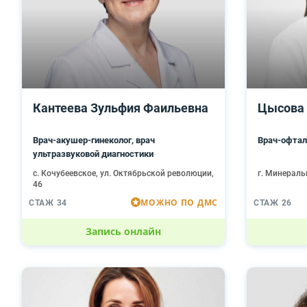
Кантеева Зульфия Фаильевна
Цысова
Врач-акушер-гинеколог, врач
Врач-офтал
ультразвуковой диагностики
с. Кочубеевское, ул. Октябрьской революции,
г. Минераль
46
МОЖНО ПО ДМС
СТАЖ 34
СТАЖ 26
Запись онлайн