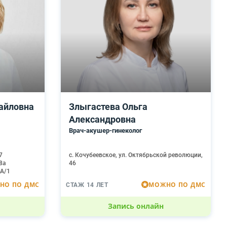
айловна
Злыгастева Ольга
Александровна
Врач-акушер-гинеколог
7
с. Кочубеевское, ул. Октябрьской революции,
58а
46
4А/1
НО ПО ДМС
МОЖНО ПО ДМС
СТАЖ 14 ЛЕТ
Запись онлайн