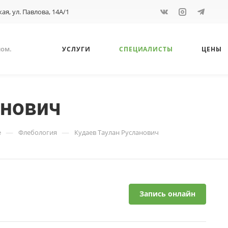
кая, ул. Павлова, 14А/1
ном.
УСЛУГИ
СПЕЦИАЛИСТЫ
ЦЕНЫ
анович
—
—
е
Флебология
Кудаев Таулан Русланович
Запись онлайн