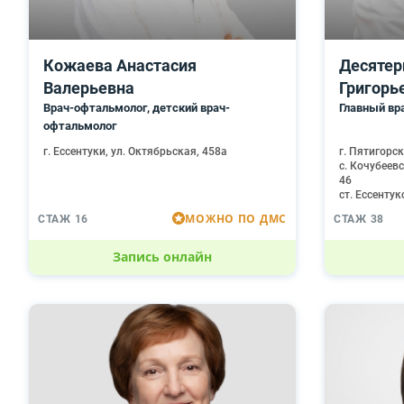
Кожаева Анастасия
Десятер
Валерьевна
Григорь
Врач-офтальмолог, детский врач-
Главный вр
офтальмолог
г. Ессентуки, ул. Октябрьская, 458а
г. Пятигорск
с. Кочубеев
46
ст. Ессентук
МОЖНО ПО ДМС
СТАЖ 16
СТАЖ 38
Запись онлайн