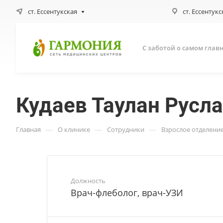
ст. Ессентукская
ст. Ессентукс
С заботой о самом глав
Кудаев Таулан Русл
—
—
—
Главная
О клинике
Сотрудники
Взрослое отделени
Должность
Врач-флеболог, врач-УЗИ