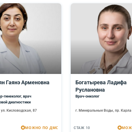
ян Гаянэ Арменовна
Богатырева Ладифа
Руслановна
р-гинеколог, врач
Врач-онколог
овой диагностики
, ул. Кисловодская, 87
г. Минеральные Воды, пр. Карла
МОЖНО ПО ДМС
МОЖ
СТАЖ 10