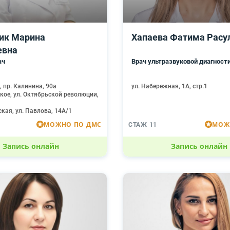
ик Марина
Хапаева Фатима Расу
евна
ач
Врач ультразвуковой диагност
, пр. Калинина, 90а
ул. Набережная, 1А, стр.1
ское, ул. Октябрьской революции,
ская, ул. Павлова, 14А/1
МОЖНО ПО ДМС
МОЖ
СТАЖ 11
Запись онлайн
Запись онлайн