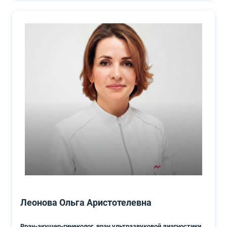
Леонова Ольга Аристотелевна
Врач-акушер-гинеколог, врач ультразвуковой диагностики