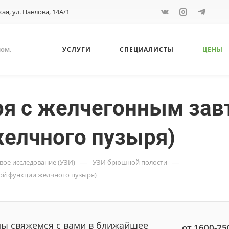
кая, ул. Павлова, 14А/1
ном.
УСЛУГИ
СПЕЦИАЛИСТЫ
ЦЕНЫ
я с желчегонным зав
елчного пузыря)
—
—
вое исследование (УЗИ)
УЗИ брюшной полости
ой функции желчного пузыря)
мы свяжемся с вами в ближайшее
от 1600-25