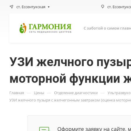
ст. Ессентукская
ст. Ессентукс
С заботой о самом глав
УЗИ желчного пузыр
моторной функции ж
—
—
—
Главная
Цены
Отделение диагностики
Ультразвуко
УЗИ желчного пузыря с желчегонным завтраком (оценка моторн
Оформите заявку на сайте, 