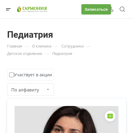
Записаться
Педиатрия
—
—
—
Главная
О клинике
Сотрудники
—
Детское отделение
Педиатрия
Участвует в акции
По алфавиту