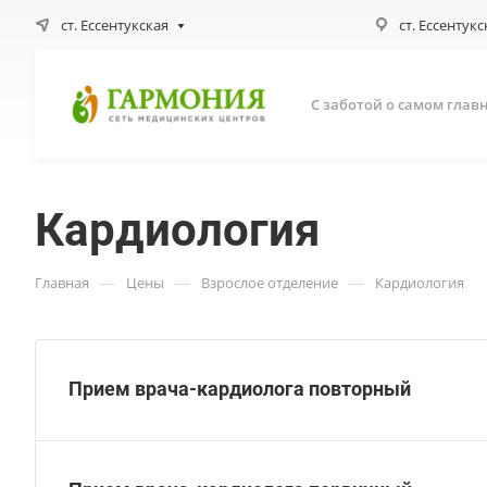
ст. Ессентукская
ст. Ессентукс
С заботой о самом глав
Кардиология
—
—
—
Главная
Цены
Взрослое отделение
Кардиология
Прием врача-кардиолога повторный