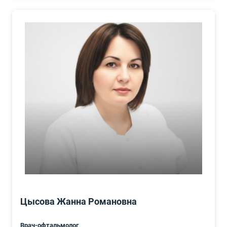
Цысова Жанна Романовна
Врач-офтальмолог