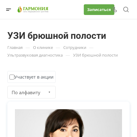
Записаться
УЗИ брюшной полости
—
—
—
Главная
О клинике
Сотрудники
—
Ультразвуковая диагностика
УЗИ брюшной полости
Участвует в акции
По алфавиту