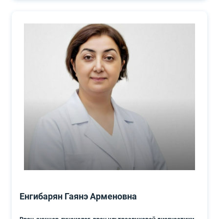
Енгибарян Гаянэ Арменовна