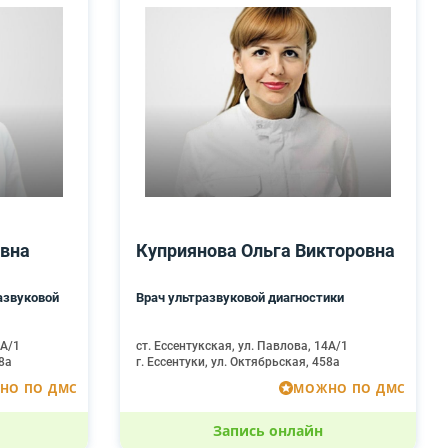
вна
Куприянова Ольга Викторовна
азвуковой
Врач ультразвуковой диагностики
4А/1
ст. Ессентукская, ул. Павлова, 14А/1
58а
г. Ессентуки, ул. Октябрьская, 458а
НО ПО ДМС
МОЖНО ПО ДМС
Запись онлайн