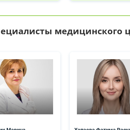
пециалисты медицинского 
ик Марина
Хапаева Фатима Расу