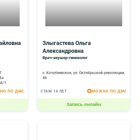
айловна
Злыгастева Ольга
Александровна
Врач-акушер-гинеколог
7
с. Кочубеевское, ул. Октябрьской революции,
58а
46
4А/1
НО ПО ДМС
МОЖНО ПО ДМС
СТАЖ 14 ЛЕТ
Запись онлайн