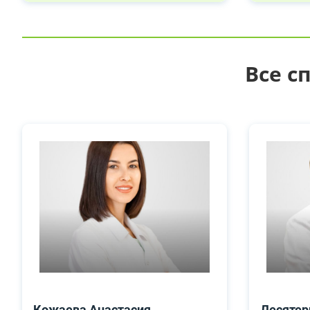
Все с
Кожаева Анастасия
Десятер