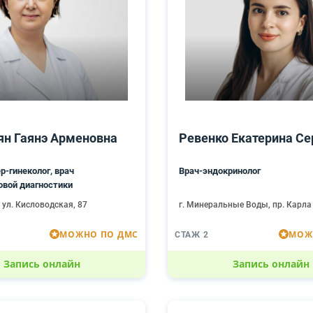
ян Гаянэ Арменовна
Ревенко Екатерина Се
р-гинеколог, врач
Врач-эндокринолог
овой диагностики
, ул. Кисловодская, 87
г. Минеральные Воды, пр. Карла
МОЖНО ПО ДМС
МОЖ
СТАЖ 2
Запись онлайн
Запись онлайн