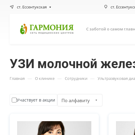
ст. Ессентукская
ст. Ессентукс
С заботой о самом глав
УЗИ молочной желе
—
—
—
Главная
О клинике
Сотрудники
Ультразвуковая ди
Участвует в акции
По алфавиту