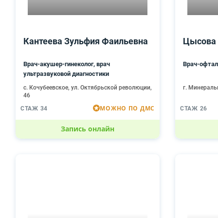
Кантеева Зульфия Фаильевна
Цысова
Врач-акушер-гинеколог, врач
Врач-офтал
ультразвуковой диагностики
с. Кочубеевское, ул. Октябрьской революции,
г. Минераль
46
МОЖНО ПО ДМС
СТАЖ 34
СТАЖ 26
Запись онлайн