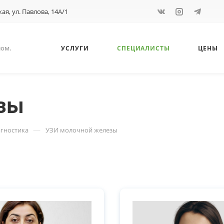
кая, ул. Павлова, 14А/1
ном.
УСЛУГИ
СПЕЦИАЛИСТЫ
ЦЕНЫ
зы
—
агностика
УЗИ молочной железы