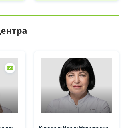
центра
ловна
Курченко Ирина Николаевна